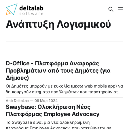
Ανάπτυξη Λογισμικού
D-Office - Πλατφόρμα Αναφοράς
Προβλημάτων από τους Δημότες (για
Δήμους)
Οι Δημότες μπορούν με ευκολία (μέσω web mobile app) να
δημιουργούν αιτήματα προβλημάτων που παρατηρούν στη
γειτονιά τους και ο Δήμος διαχειρίζεται τη διεκπεραίωση
Από DeltaLab
08 Μαρ 2024
τους.
Swaybase: Ολοκλήρωση Νέας
Πλατφόρμας Employee Advocacy
Το Swaybase είναι μια νέα ολοκληρωμένη
πλατφόρμα Employee Advocacy, που απευθύνεται σε