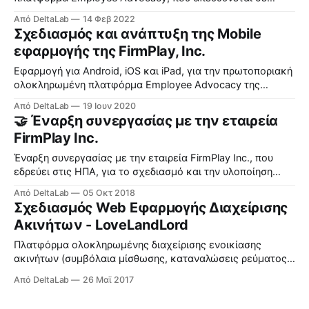
εταιρείες όλων των μεγεθών. Ενσωματώνει τις τελευταίες
Από DeltaLab
14 Φεβ 2022
τάσεις στον τομέα και μια νέα φιλοσοφία, όπου βάζει τον
Σχεδιασμός και ανάπτυξη της Mobile
υπάλληλο (ambassador) στην πρώτη θέση. Σχεδιασμένη
εφαρμογής της FirmPlay, Inc.
από την αρχή με βάση την ασφάλεια και το απόρρητο των
χρηστών. Η πλατφόρμα αποτελείται
Εφαρμογή για Android, iOS και iPad, για την πρωτοποριακή
ολοκληρωμένη πλατφόρμα Employee Advocacy της
εταιρείας “FirmPlay, Inc.”. Απαιτητική εφαρμογή η οποία
Από DeltaLab
19 Ιουν 2020
εξυπηρετεί δεκάδες χιλιάδες χρήστες κυρίως σε Αμερική,
🤝 Έναρξη συνεργασίας με την εταιρεία
Ευρώπη και Μέση Ανατολή.
FirmPlay Inc.
Έναρξη συνεργασίας με την εταιρεία FirmPlay Inc., που
εδρεύει στις ΗΠΑ, για το σχεδιασμό και την υλοποίηση
έξυπνης web πλατφόρμας προσλήψεων προσωπικού –
Από DeltaLab
05 Οκτ 2018
https://www.firmplay.com/
Σχεδιασμός Web Εφαρμογής Διαχείρισης
Ακινήτων - LoveLandLord
Πλατφόρμα ολοκληρωμένης διαχείρισης ενοικίασης
ακινήτων (συμβόλαια μίσθωσης, καταναλώσεις ρεύματος
& νερού, κλπ).
Από DeltaLab
26 Μαϊ 2017