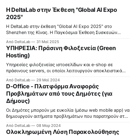
Η DeltaLab στην Έκθεση "Global AI Expo
2025"
Η DeltaLab στην έκθεση "Global AI Expo 2025" στο
Shenzhen της Κίνας. Η Παγκόσμια Έκθεση Συσκευών
Τεχνητής Νοημοσύνης 2025 — η πρώτη εξειδικευμένη
Από DeltaLab
31 Μαϊ 2025
εμπορική έκθεση της Κίνας αφιερωμένη εξ ολοκλήρου σε
ΥΠΗΡΕΣΙΑ: Πράσινη Φιλοξενεία (Green
έξυπνες συσκευές τεχνητής νοημοσύνης (ΤΝ) — άνοιξε
Hosting)
επίσημα στο Συνεδριακό και Εκθεσιακό Κέντρο Shenzhen
στην περιοχή Futian στις 22
Υπηρεσίες φιλοξενείας ιστοσελίδων και e-shop σε
πράσινους servers, οι οποίοι λειτουργούν αποκλειστικά
από 100% ανανεώσιμες πηγές ενέργειας και είναι
Από DeltaLab
29 Μαϊ 2024
βελτιστοποιημένοι για καλύτερη ενεργειακή απόδοση.
D-Office - Πλατφόρμα Αναφοράς
Δείτε περισσότερα εδώ.
Προβλημάτων από τους Δημότες (για
Δήμους)
Οι Δημότες μπορούν με ευκολία (μέσω web mobile app) να
δημιουργούν αιτήματα προβλημάτων που παρατηρούν στη
γειτονιά τους και ο Δήμος διαχειρίζεται τη διεκπεραίωση
Από DeltaLab
08 Μαρ 2024
τους.
Ολοκληρωμένη Λύση Παρακολούθησης