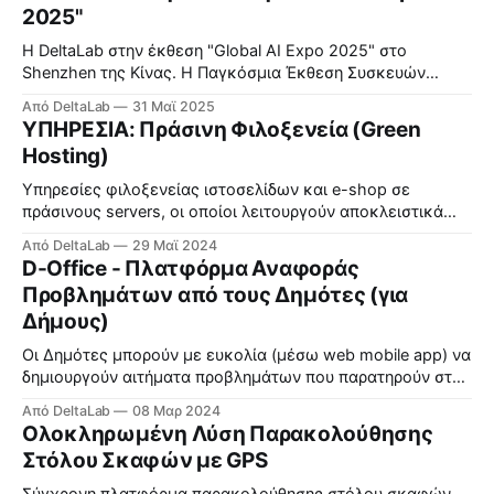
2025"
Η DeltaLab στην έκθεση "Global AI Expo 2025" στο
Shenzhen της Κίνας. Η Παγκόσμια Έκθεση Συσκευών
Τεχνητής Νοημοσύνης 2025 — η πρώτη εξειδικευμένη
Από DeltaLab
31 Μαϊ 2025
εμπορική έκθεση της Κίνας αφιερωμένη εξ ολοκλήρου σε
ΥΠΗΡΕΣΙΑ: Πράσινη Φιλοξενεία (Green
έξυπνες συσκευές τεχνητής νοημοσύνης (ΤΝ) — άνοιξε
Hosting)
επίσημα στο Συνεδριακό και Εκθεσιακό Κέντρο Shenzhen
στην περιοχή Futian στις 22
Υπηρεσίες φιλοξενείας ιστοσελίδων και e-shop σε
πράσινους servers, οι οποίοι λειτουργούν αποκλειστικά
από 100% ανανεώσιμες πηγές ενέργειας και είναι
Από DeltaLab
29 Μαϊ 2024
βελτιστοποιημένοι για καλύτερη ενεργειακή απόδοση.
D-Office - Πλατφόρμα Αναφοράς
Δείτε περισσότερα εδώ.
Προβλημάτων από τους Δημότες (για
Δήμους)
Οι Δημότες μπορούν με ευκολία (μέσω web mobile app) να
δημιουργούν αιτήματα προβλημάτων που παρατηρούν στη
γειτονιά τους και ο Δήμος διαχειρίζεται τη διεκπεραίωση
Από DeltaLab
08 Μαρ 2024
τους.
Ολοκληρωμένη Λύση Παρακολούθησης
Στόλου Σκαφών με GPS