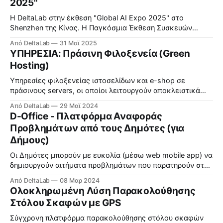
2025"
Η DeltaLab στην έκθεση "Global AI Expo 2025" στο
Shenzhen της Κίνας. Η Παγκόσμια Έκθεση Συσκευών
Τεχνητής Νοημοσύνης 2025 — η πρώτη εξειδικευμένη
Από DeltaLab
31 Μαϊ 2025
εμπορική έκθεση της Κίνας αφιερωμένη εξ ολοκλήρου σε
ΥΠΗΡΕΣΙΑ: Πράσινη Φιλοξενεία (Green
έξυπνες συσκευές τεχνητής νοημοσύνης (ΤΝ) — άνοιξε
Hosting)
επίσημα στο Συνεδριακό και Εκθεσιακό Κέντρο Shenzhen
στην περιοχή Futian στις 22
Υπηρεσίες φιλοξενείας ιστοσελίδων και e-shop σε
πράσινους servers, οι οποίοι λειτουργούν αποκλειστικά
από 100% ανανεώσιμες πηγές ενέργειας και είναι
Από DeltaLab
29 Μαϊ 2024
βελτιστοποιημένοι για καλύτερη ενεργειακή απόδοση.
D-Office - Πλατφόρμα Αναφοράς
Δείτε περισσότερα εδώ.
Προβλημάτων από τους Δημότες (για
Δήμους)
Οι Δημότες μπορούν με ευκολία (μέσω web mobile app) να
δημιουργούν αιτήματα προβλημάτων που παρατηρούν στη
γειτονιά τους και ο Δήμος διαχειρίζεται τη διεκπεραίωση
Από DeltaLab
08 Μαρ 2024
τους.
Ολοκληρωμένη Λύση Παρακολούθησης
Στόλου Σκαφών με GPS
Σύγχρονη πλατφόρμα παρακολούθησης στόλου σκαφών