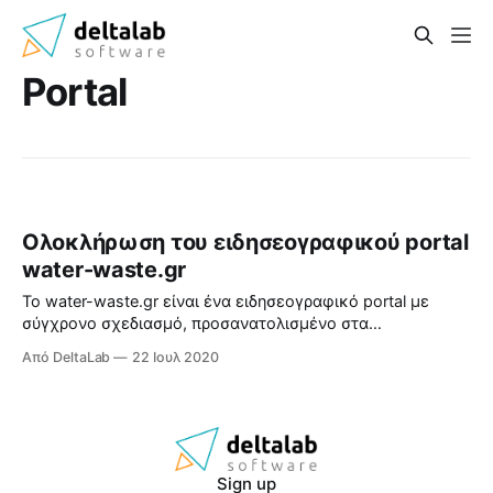
Portal
Ολοκλήρωση του ειδησεογραφικού portal
water-waste.gr
Το water-waste.gr είναι ένα ειδησεογραφικό portal με
σύγχρονο σχεδιασμό, προσανατολισμένο στα
περιβαλλοντικά νέα και την πράσινη οικονομία.
Από DeltaLab
22 Ιουλ 2020
Επισκεφθείτε το εδώ: https://water-waste.gr/
Sign up