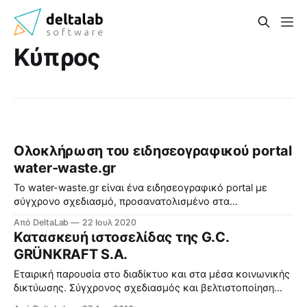
Κύπρος
Ολοκλήρωση του ειδησεογραφικού portal
water-waste.gr
Το water-waste.gr είναι ένα ειδησεογραφικό portal με
σύγχρονο σχεδιασμό, προσανατολισμένο στα
περιβαλλοντικά νέα και την πράσινη οικονομία.
Από DeltaLab
22 Ιουλ 2020
Επισκεφθείτε το εδώ: https://water-waste.gr/
Κατασκευή ιστοσελίδας της G.C.
GRÜNKRAFT S.A.
Eταιρική παρουσία στο διαδίκτυο και στα μέσα κοινωνικής
δικτύωσης. Σύγχρονος σχεδιασμός και βελτιστοποίηση
(SEO).