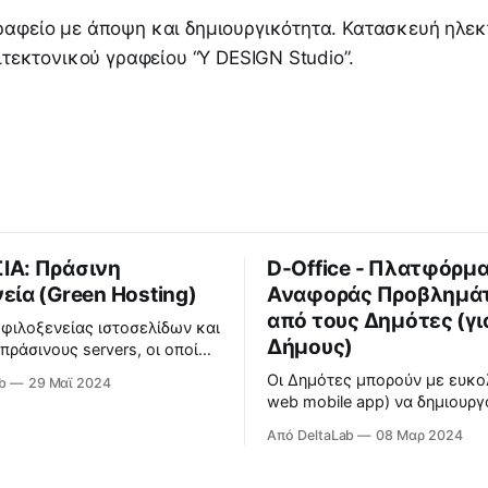
ραφείο με άποψη και δημιουργικότητα. Κατασκευή ηλε
χιτεκτονικού γραφείου “Υ DESIGN Studio”.
ΙΑ: Πράσινη
D-Office - Πλατφόρμ
εία (Green Hosting)
Αναφοράς Προβλημά
από τους Δημότες (γι
 φιλοξενείας ιστοσελίδων και
Δήμους)
πράσινους servers, οι οποίοι
ύν αποκλειστικά από 100%
Οι Δημότες μπορούν με ευκο
b
29 Μαϊ 2024
ς πηγές ενέργειας και είναι
web mobile app) να δημιουργ
ιημένοι για καλύτερη
αιτήματα προβλημάτων που
ή απόδοση. Δείτε
Από DeltaLab
08 Μαρ 2024
παρατηρούν στη γειτονιά του
ρα εδώ.
Δήμος διαχειρίζεται τη διεκ