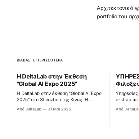
Αρχιτεκτονικό γ
portfolio του αρ
ΔΙΑΒΆΣΤΕ ΠΕΡΙΣΣΌΤΕΡΑ
Η DeltaLab στην Έκθεση
ΥΠΗΡΕΣ
"Global AI Expo 2025"
Φιλοξεν
Η DeltaLab στην έκθεση "Global AI Expo
Υπηρεσίες
2025" στο Shenzhen της Κίνας. Η
e-shop σε 
Παγκόσμια Έκθεση Συσκευών Τεχνητής
λειτουργο
Από DeltaLab
31 Μαϊ 2025
Από DeltaLa
Νοημοσύνης 2025 — η πρώτη
ανανεώσιμε
εξειδικευμένη εμπορική έκθεση της
βελτιστοπο
Κίνας αφιερωμένη εξ ολοκλήρου σε
ενεργειακ
έξυπνες συσκευές τεχνητής
περισσότε
νοημοσύνης (ΤΝ) — άνοιξε επίσημα στο