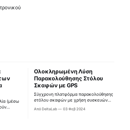
κτρονικού
α
Ολοκληρωμένη Λύση
των
Παρακολούθησης Στόλου
α
Σκαφών με GPS
Σύγχρονη πλατφόρμα παρακολούθησης
στόλου σκαφών με χρήση συσκευών
λία (μέσω
GPS.
ούν
Από DeltaLab
03 Φεβ 2024
ς και ο
περαίωση