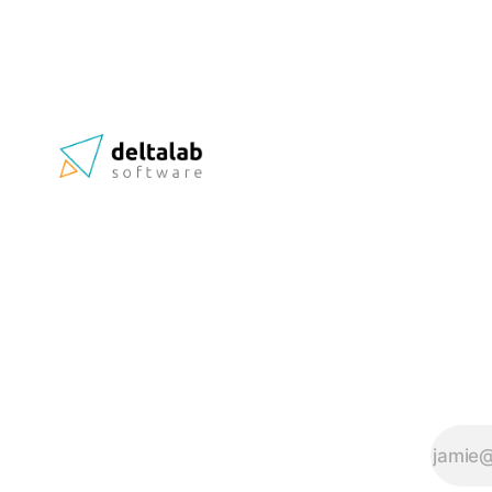
Συνεδριακό και Εκθεσιακό Κέντρο
Shenzhen στην περιοχή Futian στις 22