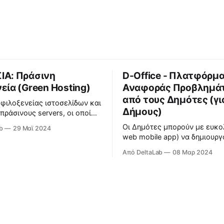
ΙΑ: Πράσινη
D-Office - Πλατφόρμ
εία (Green Hosting)
Αναφοράς Προβλημά
από τους Δημότες (γι
 φιλοξενείας ιστοσελίδων και
Δήμους)
πράσινους servers, οι οποίοι
ύν αποκλειστικά από 100%
Οι Δημότες μπορούν με ευκο
b
29 Μαϊ 2024
ς πηγές ενέργειας και είναι
web mobile app) να δημιουργ
ιημένοι για καλύτερη
αιτήματα προβλημάτων που
ή απόδοση. Δείτε
Από DeltaLab
08 Μαρ 2024
παρατηρούν στη γειτονιά του
ρα εδώ.
Δήμος διαχειρίζεται τη διεκ
τους.