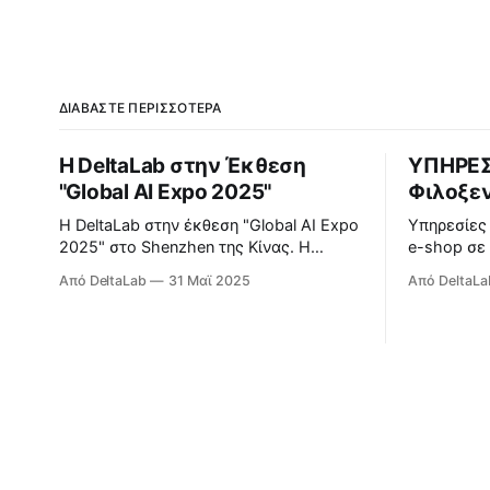
ΔΙΑΒΆΣΤΕ ΠΕΡΙΣΣΌΤΕΡΑ
Η DeltaLab στην Έκθεση
ΥΠΗΡΕΣ
"Global AI Expo 2025"
Φιλοξεν
Η DeltaLab στην έκθεση "Global AI Expo
Υπηρεσίες
2025" στο Shenzhen της Κίνας. Η
e-shop σε 
Παγκόσμια Έκθεση Συσκευών Τεχνητής
λειτουργο
Από DeltaLab
31 Μαϊ 2025
Από DeltaLa
Νοημοσύνης 2025 — η πρώτη
ανανεώσιμε
εξειδικευμένη εμπορική έκθεση της
βελτιστοπο
Κίνας αφιερωμένη εξ ολοκλήρου σε
ενεργειακ
έξυπνες συσκευές τεχνητής
περισσότε
νοημοσύνης (ΤΝ) — άνοιξε επίσημα στο
Συνεδριακό και Εκθεσιακό Κέντρο
Shenzhen στην περιοχή Futian στις 22