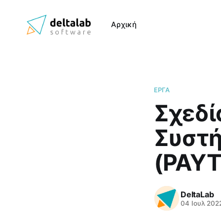
Αρχική
ΈΡΓΑ
Σχεδ
Συστή
(PAYT
DeltaLab
04 Ιουλ 202