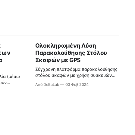
α
Ολοκληρωμένη Λύση
των
Παρακολούθησης Στόλου
α
Σκαφών με GPS
Σύγχρονη πλατφόρμα παρακολούθησης
στόλου σκαφών με χρήση συσκευών
λία (μέσω
GPS.
ούν
Από DeltaLab
03 Φεβ 2024
ς και ο
περαίωση