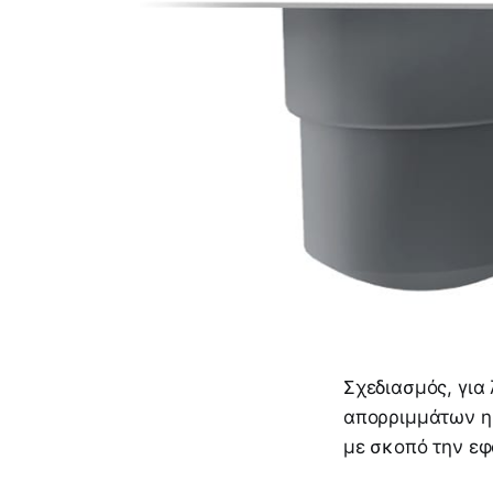
Σχεδιασμός, για
απορριμμάτων ημ
με σκοπό την εφ