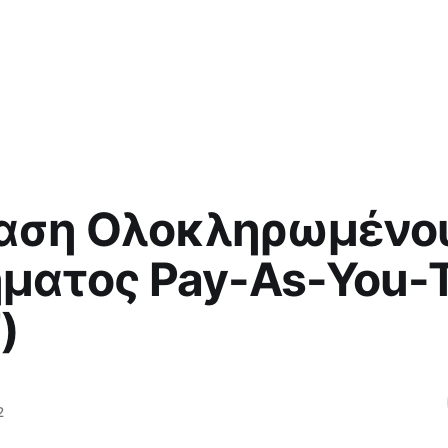
ίαση Ολοκληρωμένο
ματος Pay-As-You-
)
2