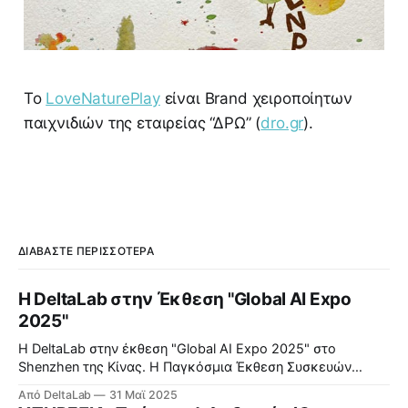
Το
LoveNaturePlay
είναι Brand χειροποίητων
παιχνιδιών της εταιρείας “ΔΡΩ” (
dro.gr
).
ΔΙΑΒΆΣΤΕ ΠΕΡΙΣΣΌΤΕΡΑ
Η DeltaLab στην Έκθεση "Global AI Expo
2025"
Η DeltaLab στην έκθεση "Global AI Expo 2025" στο
Shenzhen της Κίνας. Η Παγκόσμια Έκθεση Συσκευών
Τεχνητής Νοημοσύνης 2025 — η πρώτη εξειδικευμένη
Από DeltaLab
31 Μαϊ 2025
εμπορική έκθεση της Κίνας αφιερωμένη εξ ολοκλήρου σε