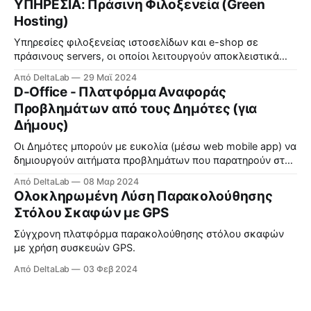
ΥΠΗΡΕΣΙΑ: Πράσινη Φιλοξενεία (Green
έξυπνες συσκευές τεχνητής νοημοσύνης (ΤΝ) — άνοιξε
Hosting)
επίσημα στο Συνεδριακό και Εκθεσιακό Κέντρο Shenzhen
στην περιοχή Futian στις 22
Υπηρεσίες φιλοξενείας ιστοσελίδων και e-shop σε
πράσινους servers, οι οποίοι λειτουργούν αποκλειστικά
από 100% ανανεώσιμες πηγές ενέργειας και είναι
Από DeltaLab
29 Μαϊ 2024
βελτιστοποιημένοι για καλύτερη ενεργειακή απόδοση.
D-Office - Πλατφόρμα Αναφοράς
Δείτε περισσότερα εδώ.
Προβλημάτων από τους Δημότες (για
Δήμους)
Οι Δημότες μπορούν με ευκολία (μέσω web mobile app) να
δημιουργούν αιτήματα προβλημάτων που παρατηρούν στη
γειτονιά τους και ο Δήμος διαχειρίζεται τη διεκπεραίωση
Από DeltaLab
08 Μαρ 2024
τους.
Ολοκληρωμένη Λύση Παρακολούθησης
Στόλου Σκαφών με GPS
Σύγχρονη πλατφόρμα παρακολούθησης στόλου σκαφών
με χρήση συσκευών GPS.
Από DeltaLab
03 Φεβ 2024