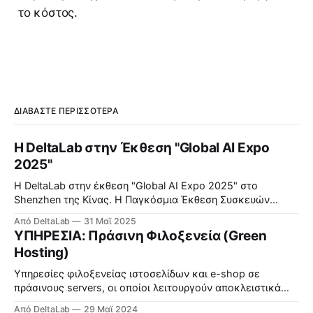
το κόστος.
ΔΙΑΒΆΣΤΕ ΠΕΡΙΣΣΌΤΕΡΑ
Η DeltaLab στην Έκθεση "Global AI Expo
2025"
Η DeltaLab στην έκθεση "Global AI Expo 2025" στο
Shenzhen της Κίνας. Η Παγκόσμια Έκθεση Συσκευών
Τεχνητής Νοημοσύνης 2025 — η πρώτη εξειδικευμένη
Από DeltaLab
31 Μαϊ 2025
εμπορική έκθεση της Κίνας αφιερωμένη εξ ολοκλήρου σε
ΥΠΗΡΕΣΙΑ: Πράσινη Φιλοξενεία (Green
έξυπνες συσκευές τεχνητής νοημοσύνης (ΤΝ) — άνοιξε
Hosting)
επίσημα στο Συνεδριακό και Εκθεσιακό Κέντρο Shenzhen
στην περιοχή Futian στις 22
Υπηρεσίες φιλοξενείας ιστοσελίδων και e-shop σε
πράσινους servers, οι οποίοι λειτουργούν αποκλειστικά
από 100% ανανεώσιμες πηγές ενέργειας και είναι
Από DeltaLab
29 Μαϊ 2024