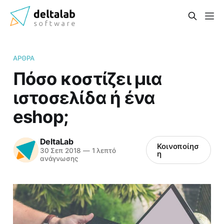
ΆΡΘΡΑ
Πόσο κοστίζει μια
ιστοσελίδα ή ένα
eshop;
DeltaLab
Κοινοποίησ
30 Σεπ 2018
—
1 λεπτό
η
ανάγνωσης