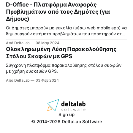
βελτιστοποιημένοι για καλύτερη ενεργειακή απόδοση.
D-Office - Πλατφόρμα Αναφοράς
Δείτε περισσότερα εδώ.
Προβλημάτων από τους Δημότες (για
Δήμους)
Οι Δημότες μπορούν με ευκολία (μέσω web mobile app) να
δημιουργούν αιτήματα προβλημάτων που παρατηρούν στη
γειτονιά τους και ο Δήμος διαχειρίζεται τη διεκπεραίωση
Από DeltaLab
08 Μαρ 2024
τους.
Ολοκληρωμένη Λύση Παρακολούθησης
Στόλου Σκαφών με GPS
Σύγχρονη πλατφόρμα παρακολούθησης στόλου σκαφών
με χρήση συσκευών GPS.
Από DeltaLab
03 Φεβ 2024
Sign up
© 2014-2026 DeltaLab Software