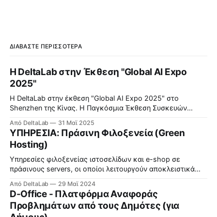
ΔΙΑΒΆΣΤΕ ΠΕΡΙΣΣΌΤΕΡΑ
Η DeltaLab στην Έκθεση "Global AI Expo
2025"
Η DeltaLab στην έκθεση "Global AI Expo 2025" στο
Shenzhen της Κίνας. Η Παγκόσμια Έκθεση Συσκευών
Τεχνητής Νοημοσύνης 2025 — η πρώτη εξειδικευμένη
Από DeltaLab
31 Μαϊ 2025
εμπορική έκθεση της Κίνας αφιερωμένη εξ ολοκλήρου σε
ΥΠΗΡΕΣΙΑ: Πράσινη Φιλοξενεία (Green
έξυπνες συσκευές τεχνητής νοημοσύνης (ΤΝ) — άνοιξε
Hosting)
επίσημα στο Συνεδριακό και Εκθεσιακό Κέντρο Shenzhen
στην περιοχή Futian στις 22
Υπηρεσίες φιλοξενείας ιστοσελίδων και e-shop σε
πράσινους servers, οι οποίοι λειτουργούν αποκλειστικά
από 100% ανανεώσιμες πηγές ενέργειας και είναι
Από DeltaLab
29 Μαϊ 2024
βελτιστοποιημένοι για καλύτερη ενεργειακή απόδοση.
D-Office - Πλατφόρμα Αναφοράς
Δείτε περισσότερα εδώ.
Προβλημάτων από τους Δημότες (για